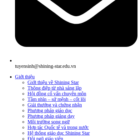
tuyensinh@shining-star.edu.vn
Giới thiệu
Giới thiệu về Shining Star
Thông điệp từ nhà sáng lập
Hội đồng cố vấn chuyên môn
Tầm nhìn – sứ mệnh – cốt lõi
Giải thưởng và chứng nhận
Phương pháp giáo dục
Phương pháp giảng dạy
Môi trường song ngữ
Hợp tác Quốc tế và trong nước
Hệ thống giáo dục Shining Star
Đội ngũ giáo viên