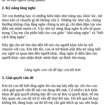
2. Kỹ năng lắng nghe
Trẻ con thường hay có những biểu hiện như nũng nịu, khóc lóc, mè
nheo khi có chuyện gì đó không vừa ý. Những lúc như vậy, chúng
thường không chịu lắng nghe chúng ta nói gì, chỉ đăm đăm vịn vào
điều mà mình muốn có. Vậy nên kỹ năng lắng nghe là yếu tố quan
trọng. Cha mẹ cần phân biệt cho con giữa “ khả năng nghe” và “biết
cách lắng nghe”.
Hãy tập cho trẻ lưu tâm đến lời nói của người khác khi họ nói
chuyện với con. Khi lớn lên, con sẽ trở thành một đứa trẻ sống biết
suy nghĩ và quan tâm đến người khác, lắng nghe là điều làm cho
người khác cảm nhận được mình thực sự được tôn trọng.
Lắng nghe con cái để dạy con tốt hơn
3. Giải quyết vấn đề
Khi trẻ con đã biết lắng nghe thì cha mẹ hãy tiếp tục chỉ cho con
cách giải quyết vấn đề mà con đang đối mặt. Có nhiều cách khác
nhau để giải quyết nhưng hãy để con tự đưa ra quyết định, bố mẹ
hãy quan sát con đã xử lý vấn đề như thế nào. Dù kết quả tốt hay
không tốt, đúng hoặc sai thì bố mẹ cần giải thích tại sao nên hoặc