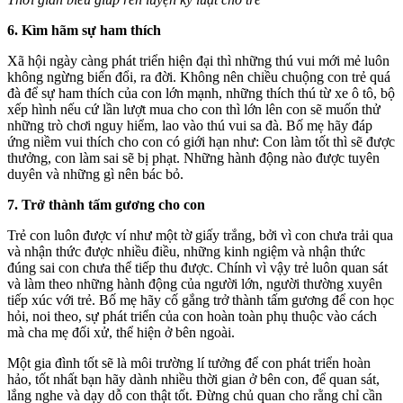
6. Kìm hãm sự ham thích
Xã hội ngày càng phát triển hiện đại thì những thú vui mới mẻ luôn
không ngừng biến đổi, ra đời. Không nên chiều chuộng con trẻ quá
đà để sự ham thích của con lớn mạnh, những thích thú từ xe ô tô, bộ
xếp hình nếu cứ lần lượt mua cho con thì lớn lên con sẽ muốn thử
những trò chơi nguy hiểm, lao vào thú vui sa đà. Bố mẹ hãy đáp
ứng niềm vui thích cho con có giới hạn như: Con làm tốt thì sẽ được
thưởng, con làm sai sẽ bị phạt. Những hành động nào được tuyên
duyên và những gì nên bác bỏ.
7. Trở thành tấm gương cho con
Trẻ con luôn được ví như một tờ giấy trắng, bởi vì con chưa trải qua
và nhận thức được nhiều điều, những kinh ngiệm và nhận thức
đúng sai con chưa thể tiếp thu được. Chính vì vậy trẻ luôn quan sát
và làm theo những hành động của người lớn, người thường xuyên
tiếp xúc với trẻ. Bố mẹ hãy cố gắng trở thành tấm gương để con học
hỏi, noi theo, sự phát triển của con hoàn toàn phụ thuộc vào cách
mà cha mẹ đối xử, thể hiện ở bên ngoài.
Một gia đình tốt sẽ là môi trường lí tưởng để con phát triển hoàn
hảo, tốt nhất bạn hãy dành nhiều thời gian ở bên con, để quan sát,
lắng nghe và dạy dỗ con thật tốt. Đừng chủ quan cho rằng chỉ cần