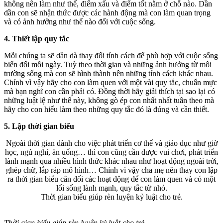
không nên làm như thế, điểm xấu và điểm tốt nằm ở chỗ nào. Dần
dần con sẽ nhận thức được các hành động mà con làm quan trọng
và có ảnh hưởng như thế nào đối với cuộc sống.
4. Thiết lập quy tắc
Mỗi chúng ta sẽ dần dà thay đổi tính cách để phù hợp với cuộc sống
biến đổi mỗi ngày. Tuỳ theo thời gian và những ảnh hưởng từ môi
trường sống mà con sẽ hình thành nên những tính cách khác nhau.
Chính vì vậy hãy cho con làm quen với một vài quy tắc, chuẩn mực
mà bạn nghĩ con cần phải có. Đồng thời hãy giải thích tại sao lại có
những luật lệ như thế này, không gò ép con nhất nhất tuân theo mà
hãy cho con hiểu làm theo những quy tắc đó là đúng và cần thiết.
5. Lập thời gian biểu
Ngoài thời gian dành cho việc phát triển cơ thể và giáo dục như giờ
học, ngủ nghỉ, ăn uống… thì con cũng cần được vui chơi, phát triển
lành mạnh qua nhiều hình thức khác nhau như hoạt động ngoài trời,
ghép chữ, lắp ráp mô hình… Chính vì vậy cha mẹ nên thay con lập
ra thời gian biểu cân đối các hoạt động để con làm quen và có một
lối sống lành mạnh, quy tắc từ nhỏ.
Thời gian biểu giúp rèn luyện kỷ luật cho trẻ.
Thời gian biểu giúp rèn luyện kỷ luật cho trẻ