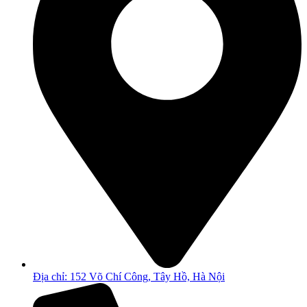
Địa chỉ: 152 Võ Chí Công, Tây Hồ, Hà Nội