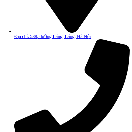
Địa chỉ: 538, đường Láng, Láng, Hà Nội