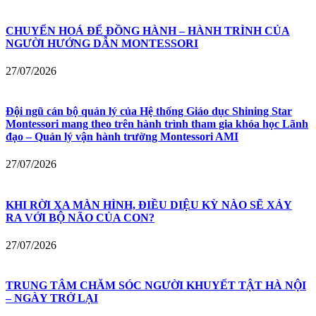
CHUYỂN HOÁ ĐỂ ĐỒNG HÀNH – HÀNH TRÌNH CỦA
NGƯỜI HƯỚNG DẪN MONTESSORI
27/07/2026
Đội ngũ cán bộ quản lý của Hệ thống Giáo dục Shining Star
Montessori mang theo trên hành trình tham gia khóa học Lãnh
đạo – Quản lý vận hành trường Montessori AMI
27/07/2026
KHI RỜI XA MÀN HÌNH, ĐIỀU DIỆU KỲ NÀO SẼ XẢY
RA VỚI BỘ NÃO CỦA CON?
27/07/2026
TRUNG TÂM CHĂM SÓC NGƯỜI KHUYẾT TẬT HÀ NỘI
– NGÀY TRỞ LẠI