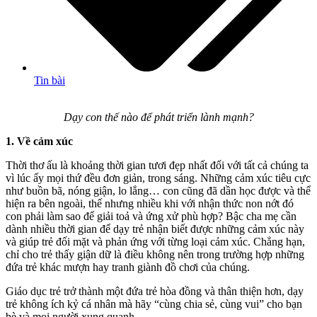
Tin bài
Dạy con thế nào để phát triển lành mạnh?
1. Về cảm xúc
Thời thơ ấu là khoảng thời gian tươi đẹp nhất đối với tất cả chúng ta
vì lúc ấy mọi thứ đều đơn giản, trong sáng. Những cảm xúc tiêu cực
như buồn bã, nóng giận, lo lắng… con cũng đã dần học được và thể
hiện ra bên ngoài, thế nhưng nhiều khi với nhận thức non nớt đó
con phải làm sao để giải toả và ứng xử phù hợp? Bậc cha mẹ cần
dành nhiều thời gian để dạy trẻ nhận biết được những cảm xúc này
và giúp trẻ đối mặt và phản ứng với từng loại cảm xúc. Chẳng hạn,
chỉ cho trẻ thấy giận dữ là điều không nên trong trường hợp những
đứa trẻ khác mượn hay tranh giành đồ chơi của chúng.
Giáo dục trẻ trở thành một đứa trẻ hòa đồng và thân thiện hơn, dạy
trẻ không ích kỷ cá nhân mà hãy “cùng chia sẻ, cùng vui” cho bạn
bè và mọi người xung quanh.