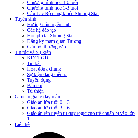
Chương trình học 3-6 tuổi
Chương trình học 1-3 tuổi
Câu Lạc Bộ năng khiếu Shining Star
Tuyển sinh
Hướng dẫn tuyển sinh
Các hệ đào tạo
Học phí tại Shining Star
Đăng ký tham quan Trường
Câu hỏi thường gặp
Tin tức và Sự kiện
KĐCLGD
Tin bài
Hoạt động chung
Sự kiện đang diễn ra
Tuyển dụng
Báo chí
Từ thiện
Giáo án giảng dạy mẫu
Giáo án lứa tuổi 0 – 3
Giáo án lứa tuổi 3 – 6
Giáo án rèn luyện tư duy logic cho trẻ chuẩn bị vào lớp
1
Liên hệ