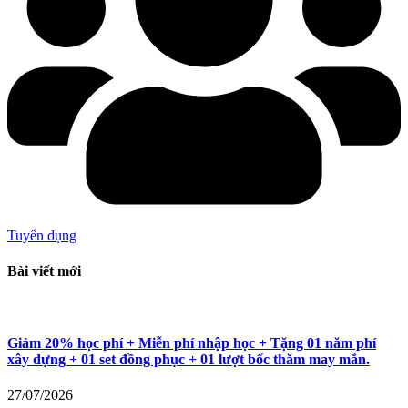
Tuyển dụng
Bài viết mới
Giảm 20% học phí + Miễn phí nhập học + Tặng 01 năm phí
xây dựng + 01 set đồng phục + 01 lượt bốc thăm may mắn.
27/07/2026