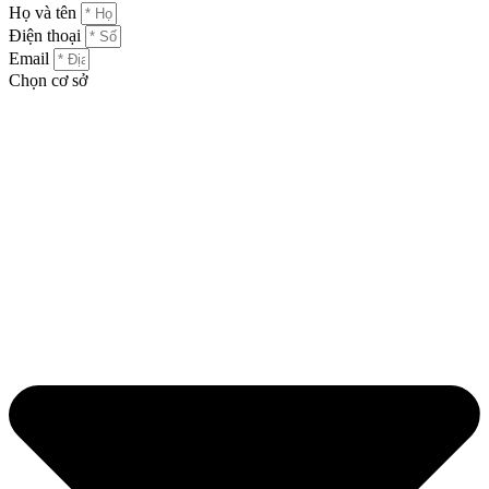
Họ và tên
Điện thoại
Email
Chọn cơ sở