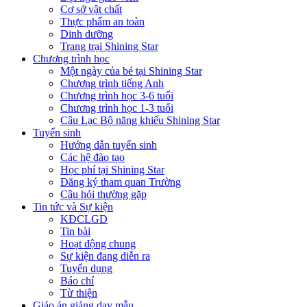
Cơ sở vật chất
Thực phẩm an toàn
Dinh dưỡng
Trang trại Shining Star
Chương trình học
Một ngày của bé tại Shining Star
Chương trình tiếng Anh
Chương trình học 3-6 tuổi
Chương trình học 1-3 tuổi
Câu Lạc Bộ năng khiếu Shining Star
Tuyển sinh
Hướng dẫn tuyển sinh
Các hệ đào tạo
Học phí tại Shining Star
Đăng ký tham quan Trường
Câu hỏi thường gặp
Tin tức và Sự kiện
KĐCLGD
Tin bài
Hoạt động chung
Sự kiện đang diễn ra
Tuyển dụng
Báo chí
Từ thiện
Giáo án giảng dạy mẫu