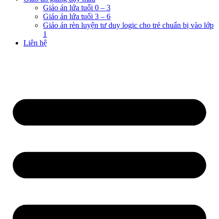
Giáo án lứa tuổi 0 – 3
Giáo án lứa tuổi 3 – 6
Giáo án rèn luyện tư duy logic cho trẻ chuẩn bị vào lớp
1
Liên hệ