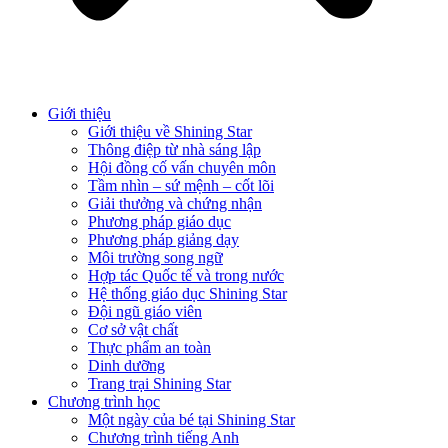
Giới thiệu
Giới thiệu về Shining Star
Thông điệp từ nhà sáng lập
Hội đồng cố vấn chuyên môn
Tầm nhìn – sứ mệnh – cốt lõi
Giải thưởng và chứng nhận
Phương pháp giáo dục
Phương pháp giảng dạy
Môi trường song ngữ
Hợp tác Quốc tế và trong nước
Hệ thống giáo dục Shining Star
Đội ngũ giáo viên
Cơ sở vật chất
Thực phẩm an toàn
Dinh dưỡng
Trang trại Shining Star
Chương trình học
Một ngày của bé tại Shining Star
Chương trình tiếng Anh