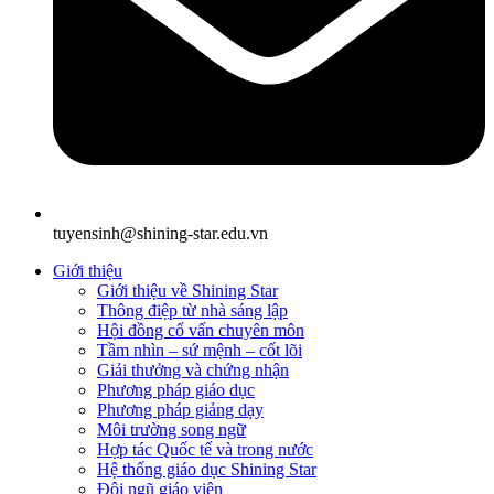
tuyensinh@shining-star.edu.vn
Giới thiệu
Giới thiệu về Shining Star
Thông điệp từ nhà sáng lập
Hội đồng cố vấn chuyên môn
Tầm nhìn – sứ mệnh – cốt lõi
Giải thưởng và chứng nhận
Phương pháp giáo dục
Phương pháp giảng dạy
Môi trường song ngữ
Hợp tác Quốc tế và trong nước
Hệ thống giáo dục Shining Star
Đội ngũ giáo viên