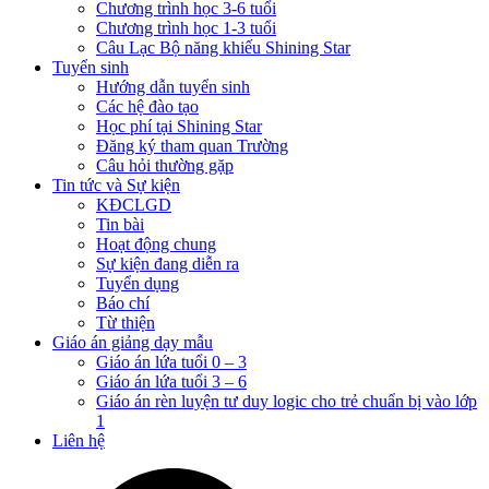
Chương trình học 3-6 tuổi
Chương trình học 1-3 tuổi
Câu Lạc Bộ năng khiếu Shining Star
Tuyển sinh
Hướng dẫn tuyển sinh
Các hệ đào tạo
Học phí tại Shining Star
Đăng ký tham quan Trường
Câu hỏi thường gặp
Tin tức và Sự kiện
KĐCLGD
Tin bài
Hoạt động chung
Sự kiện đang diễn ra
Tuyển dụng
Báo chí
Từ thiện
Giáo án giảng dạy mẫu
Giáo án lứa tuổi 0 – 3
Giáo án lứa tuổi 3 – 6
Giáo án rèn luyện tư duy logic cho trẻ chuẩn bị vào lớp
1
Liên hệ