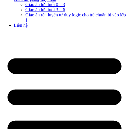
Giáo án lứa tuổi 0 – 3
Giáo án lứa tuổi 3 – 6
Giáo án rèn luyện tư duy logic cho trẻ chuẩn bị vào lớp
1
Liên hệ