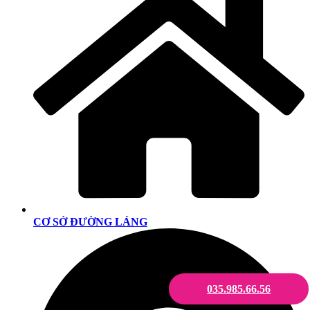
CƠ SỞ ĐƯỜNG LÁNG
035.985.66.56