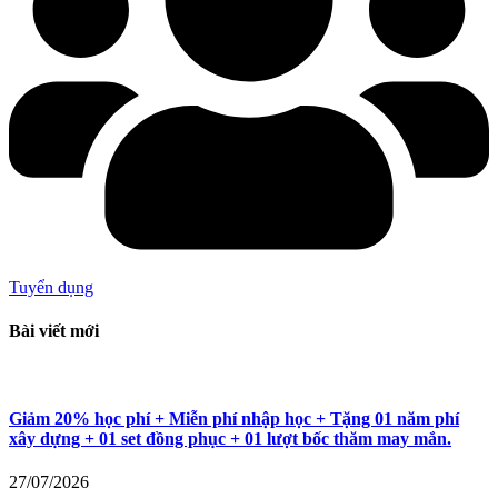
Tuyển dụng
Bài viết mới
Giảm 20% học phí + Miễn phí nhập học + Tặng 01 năm phí
xây dựng + 01 set đồng phục + 01 lượt bốc thăm may mắn.
27/07/2026