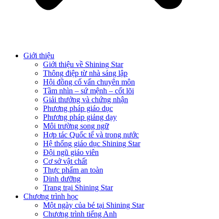
Giới thiệu
Giới thiệu về Shining Star
Thông điệp từ nhà sáng lập
Hội đồng cố vấn chuyên môn
Tầm nhìn – sứ mệnh – cốt lõi
Giải thưởng và chứng nhận
Phương pháp giáo dục
Phương pháp giảng dạy
Môi trường song ngữ
Hợp tác Quốc tế và trong nước
Hệ thống giáo dục Shining Star
Đội ngũ giáo viên
Cơ sở vật chất
Thực phẩm an toàn
Dinh dưỡng
Trang trại Shining Star
Chương trình học
Một ngày của bé tại Shining Star
Chương trình tiếng Anh