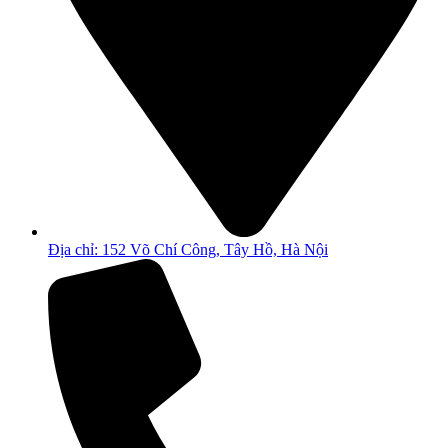
Địa chỉ: 152 Võ Chí Công, Tây Hồ, Hà Nội