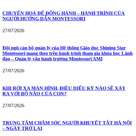
CHUYỂN HOÁ ĐỂ ĐỒNG HÀNH – HÀNH TRÌNH CỦA
NGƯỜI HƯỚNG DẪN MONTESSORI
27/07/2026
Đội ngũ cán bộ quản lý của Hệ thống Giáo dục Shining Star
Montessori mang theo trên hành trình tham gia khóa học Lãnh
đạo – Quản lý vận hành trường Montessori AMI
27/07/2026
KHI RỜI XA MÀN HÌNH, ĐIỀU DIỆU KỲ NÀO SẼ XẢY
RA VỚI BỘ NÃO CỦA CON?
27/07/2026
TRUNG TÂM CHĂM SÓC NGƯỜI KHUYẾT TẬT HÀ NỘI
– NGÀY TRỞ LẠI