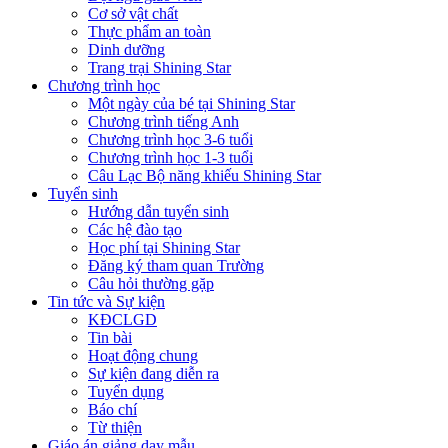
Cơ sở vật chất
Thực phẩm an toàn
Dinh dưỡng
Trang trại Shining Star
Chương trình học
Một ngày của bé tại Shining Star
Chương trình tiếng Anh
Chương trình học 3-6 tuổi
Chương trình học 1-3 tuổi
Câu Lạc Bộ năng khiếu Shining Star
Tuyển sinh
Hướng dẫn tuyển sinh
Các hệ đào tạo
Học phí tại Shining Star
Đăng ký tham quan Trường
Câu hỏi thường gặp
Tin tức và Sự kiện
KĐCLGD
Tin bài
Hoạt động chung
Sự kiện đang diễn ra
Tuyển dụng
Báo chí
Từ thiện
Giáo án giảng dạy mẫu