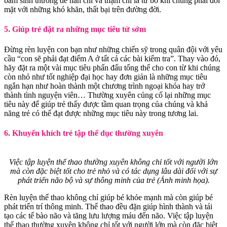
bẩm sinh thường dễ nản chí và thậm chí là từ bỏ khi chúng phải đối
mặt với những khó khăn, thất bại trên đường đời.
5. Giúp trẻ đặt ra những mục tiêu từ sớm
Đừng rèn luyện con bạn như những chiến sỹ trong quân đội với yêu
cầu “con sẽ phải đạt điểm A ở tất cả các bài kiểm tra”. Thay vào đó,
hãy đặt ra một vài mục tiêu phấn đấu tổng thể cho con từ khi chúng
còn nhỏ như tốt nghiệp đại học hay đơn giản là những mục tiêu
ngắn hạn như hoàn thành một chương trình ngoại khóa hay trở
thành tình nguyện viên… Thường xuyên củng cố lại những mục
tiêu này để giúp trẻ thấy được tầm quan trọng của chúng và khả
năng trẻ có thể đạt được những mục tiêu này trong tương lai.
6. Khuyến khích trẻ tập thể dục thường xuyên
Việc tập luyện thể thao thường xuyên không chỉ tốt với người lớn
mà còn đặc biệt tốt cho trẻ nhỏ và có tác dụng lâu dài đối với sự
phát triển não bộ và sự thông minh của trẻ (Ảnh minh họa).
Rèn luyện thể thao không chỉ giúp bé khỏe mạnh mà còn giúp bé
phát triển trí thông minh. Thể thao đều đặn giúp hình thành và tái
tạo các tế bào não và tăng lưu lượng máu đến não. Việc tập luyện
thể thao thường xuyên không chỉ tốt với người lớn mà còn đặc biệt