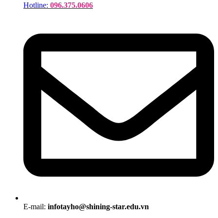
Hotline:
096.375.0606
E-mail:
infotayho@shining-star.edu.vn