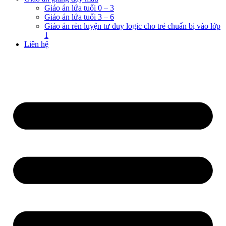
Giáo án lứa tuổi 0 – 3
Giáo án lứa tuổi 3 – 6
Giáo án rèn luyện tư duy logic cho trẻ chuẩn bị vào lớp
1
Liên hệ