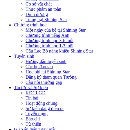
Cơ sở vật chất
Thực phẩm an toàn
Dinh dưỡng
Trang trại Shining Star
Chương trình học
Một ngày của bé tại Shining Star
Chương trình tiếng Anh
Chương trình học 3-6 tuổi
Chương trình học 1-3 tuổi
Câu Lạc Bộ năng khiếu Shining Star
Tuyển sinh
Hướng dẫn tuyển sinh
Các hệ đào tạo
Học phí tại Shining Star
Đăng ký tham quan Trường
Câu hỏi thường gặp
Tin tức và Sự kiện
KĐCLGD
Tin bài
Hoạt động chung
Sự kiện đang diễn ra
Tuyển dụng
Báo chí
Từ thiện
Giáo án giảng dạy mẫu