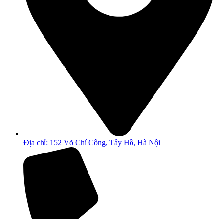
Địa chỉ: 152 Võ Chí Công, Tây Hồ, Hà Nội