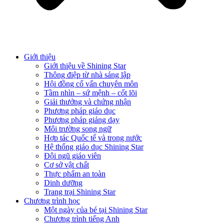
Giới thiệu
Giới thiệu về Shining Star
Thông điệp từ nhà sáng lập
Hội đồng cố vấn chuyên môn
Tầm nhìn – sứ mệnh – cốt lõi
Giải thưởng và chứng nhận
Phương pháp giáo dục
Phương pháp giảng dạy
Môi trường song ngữ
Hợp tác Quốc tế và trong nước
Hệ thống giáo dục Shining Star
Đội ngũ giáo viên
Cơ sở vật chất
Thực phẩm an toàn
Dinh dưỡng
Trang trại Shining Star
Chương trình học
Một ngày của bé tại Shining Star
Chương trình tiếng Anh