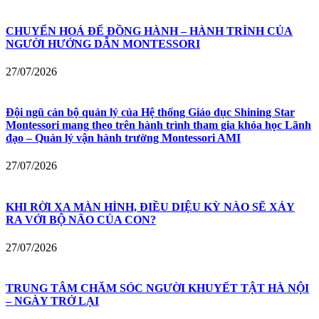
CHUYỂN HOÁ ĐỂ ĐỒNG HÀNH – HÀNH TRÌNH CỦA
NGƯỜI HƯỚNG DẪN MONTESSORI
27/07/2026
Đội ngũ cán bộ quản lý của Hệ thống Giáo dục Shining Star
Montessori mang theo trên hành trình tham gia khóa học Lãnh
đạo – Quản lý vận hành trường Montessori AMI
27/07/2026
KHI RỜI XA MÀN HÌNH, ĐIỀU DIỆU KỲ NÀO SẼ XẢY
RA VỚI BỘ NÃO CỦA CON?
27/07/2026
TRUNG TÂM CHĂM SÓC NGƯỜI KHUYẾT TẬT HÀ NỘI
– NGÀY TRỞ LẠI