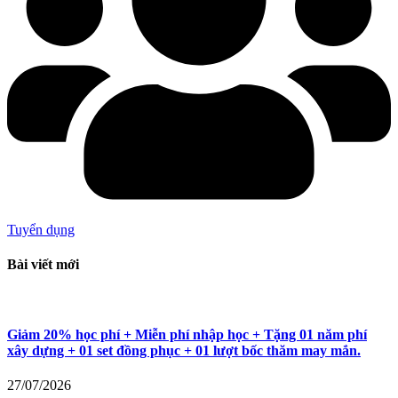
Tuyển dụng
Bài viết mới
Giảm 20% học phí + Miễn phí nhập học + Tặng 01 năm phí
xây dựng + 01 set đồng phục + 01 lượt bốc thăm may mắn.
27/07/2026