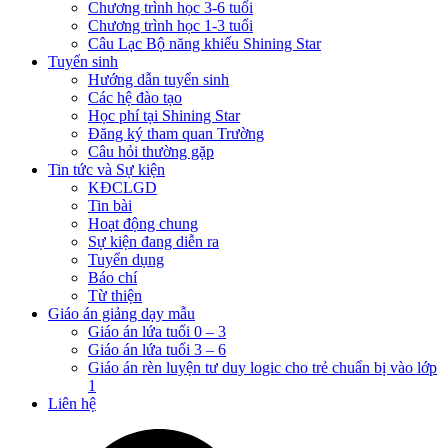
Chương trình học 3-6 tuổi
Chương trình học 1-3 tuổi
Câu Lạc Bộ năng khiếu Shining Star
Tuyển sinh
Hướng dẫn tuyển sinh
Các hệ đào tạo
Học phí tại Shining Star
Đăng ký tham quan Trường
Câu hỏi thường gặp
Tin tức và Sự kiện
KĐCLGD
Tin bài
Hoạt động chung
Sự kiện đang diễn ra
Tuyển dụng
Báo chí
Từ thiện
Giáo án giảng dạy mẫu
Giáo án lứa tuổi 0 – 3
Giáo án lứa tuổi 3 – 6
Giáo án rèn luyện tư duy logic cho trẻ chuẩn bị vào lớp
1
Liên hệ