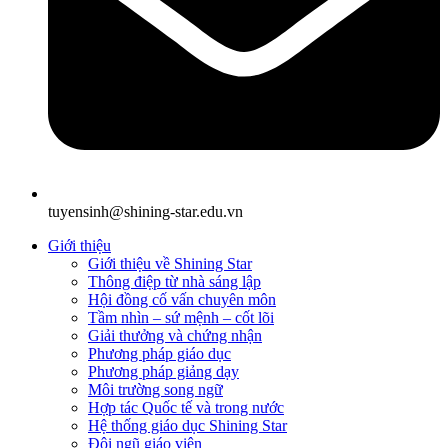
tuyensinh@shining-star.edu.vn
Giới thiệu
Giới thiệu về Shining Star
Thông điệp từ nhà sáng lập
Hội đồng cố vấn chuyên môn
Tầm nhìn – sứ mệnh – cốt lõi
Giải thưởng và chứng nhận
Phương pháp giáo dục
Phương pháp giảng dạy
Môi trường song ngữ
Hợp tác Quốc tế và trong nước
Hệ thống giáo dục Shining Star
Đội ngũ giáo viên