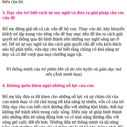
hiểu của trẻ.
3. Dạy cho trẻ biết cách tự suy nghĩ và đưa ra giải pháp cho các
vấn đề
Bố mẹ đừng giải tất cả các vấn đề hộ con. Thay vào đó, hãy khuyến
khích trẻ tập trung vào từng vấn đề hay mục tiêu để tìm ra cách giải
quyết nó thông qua đó hình thành nên những suy nghĩ sáng tạo ở
trẻ. Để trẻ tự suy nghĩ và tìm cách giải quyết vấn đề vừa kích thích
não bộ phát triển, vừa dạy cho bé biết rằng chúng có khả năng tư
duy và có thể vượt qua mọi chướng ngại vật.
Trí thông minh của trẻ phần lớn và do rèn luyện và giáo dục mà
nên (Ảnh minh họa)
4. Không quên khen ngợi những nỗ lực của con
Bố mẹ hãy đưa ra lời khen cho những nỗ lực và sự chăm chỉ của
con mình thay vì chỉ chú trọng tới khả năng tự nhiên, vốn có của trẻ.
Hãy dạy cho con biết cách đương đầu với những khó khăn, thất bại
không thể tránh khỏi trong cuộc sống. Điều này sẽ giúp hình thành
nên những đứa trẻ năng động hơn và có khả năng đương đầu với
sóng gió cuộc đời tốt hơn. Những đứa trẻ thông minh và tài năng